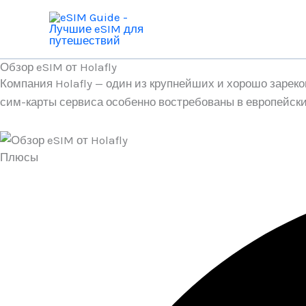
Перейти
к
содержимому
Обзор eSIM от Holafly
Компания Holafly — один из крупнейших и хорошо зарек
сим-карты сервиса особенно востребованы в европейски
Плюсы