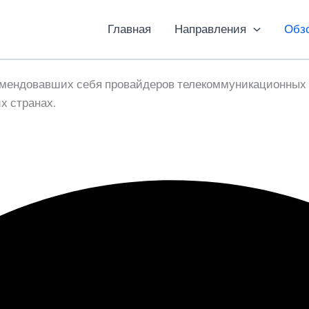
Главная
Направления
Обз
омендовавших себя провайдеров телекоммуникационных у
х странах.